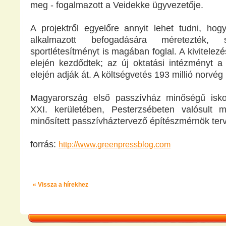
meg - fogalmazott a Veidekke ügyvezetője.
A projektről egyelőre annyit lehet tudni, ho
alkalmazott befogadására méretezték
sportlétesítményt is magában foglal. A kivitele
elején kezdődtek; az új oktatási intézményt a
elején adják át. A költségvetés 193 millió norvég
Magyarország első passzívház minőségű isko
XXI. kerületében, Pesterzsébeten valósult 
minősített passzívháztervező építészmérnök terv
forrás:
http://www.greenpressblog.com
« Vissza a hírekhez