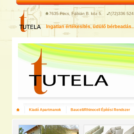
7635 Pécs, Fábián B. köz 5.
(72)336 524
Ingatlan értékesítés, üdülő bérbeadás..
Kiadó Apartmanok
Baucell/Rhinocell Építési Rendszer