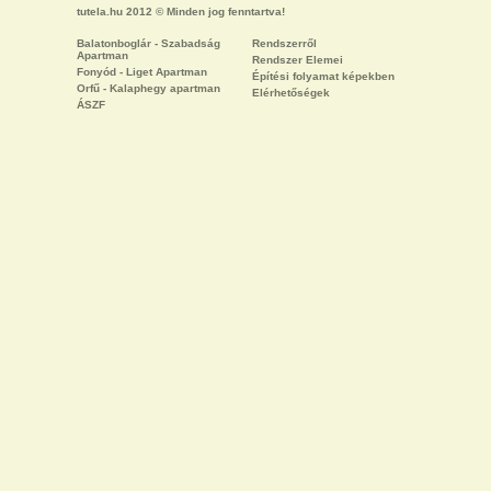
tutela.hu 2012 © Minden jog fenntartva!
Balatonboglár - Szabadság
Rendszerről
Apartman
Rendszer Elemei
Fonyód - Liget Apartman
Építési folyamat képekben
Orfű - Kalaphegy apartman
Elérhetőségek
ÁSZF