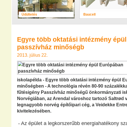
Üdültetés
Baucell
Egyre több oktatási intézmény épü
passzívház minőségb
2013. július 22.
iskolapélda - Egyre több oktatási intézmény épül 
minőségben - A technológia révén 80-90 százalékk
fűtésigény Passzívház minőségű önkormányzati isk
Norvégiában, az Arendal városhoz tartozó Saltrød 
legnagyobb norvég építőipari cég, a Veidekke Entr
kivitelezésében.
- Az épület a legkorszerűbb energiahatékony sz