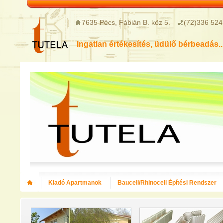
7635 Pécs, Fábián B. köz 5.
(72)336 524
Ingatlan értékesítés, üdülő bérbeadás..
Kiadó Apartmanok
Baucell/Rhinocell Építési Rendszer