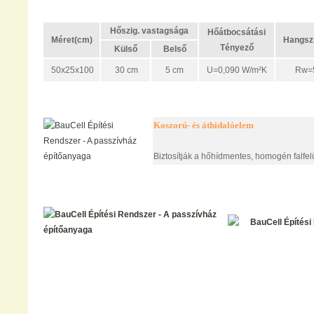
Hőszig. vastagsága
Hőátbocsátási
Méret(cm)
Hangszi
Tényező
Külső
Belső
50x25x100
30 cm
5 cm
U=0,090 W/m²K
Rw=5
Koszorú- és áthidalóelem
Biztosítják a hőhídmentes, homogén falfelül