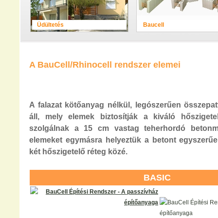
Üdültetés
Baucell
A BauCell/Rhinocell rendszer elemei
A falazat kötőanyag nélkül, legószerűen összepat
áll, mely elemek biztosítják a kiváló hőszigete
szolgálnak a 15 cm vastag teherhordó betonm
elemeket egymásra helyeztük a betont egyszerűe
két hőszigetelő réteg közé.
BASIC