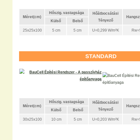
Hőszig. vastagsága
Hőátbocsátási
Méret(cm)
Hangszi
Tényező
Külső
Belső
25x25x100
5 cm
5 cm
U=0,299 W/m²K
Rw=5
STANDARD
Hőszig. vastagsága
Hőátbocsátási
Méret(cm)
Hangszi
Tényező
Külső
Belső
30x25x100
10 cm
5 cm
U=0,203 W/m²K
Rw=5