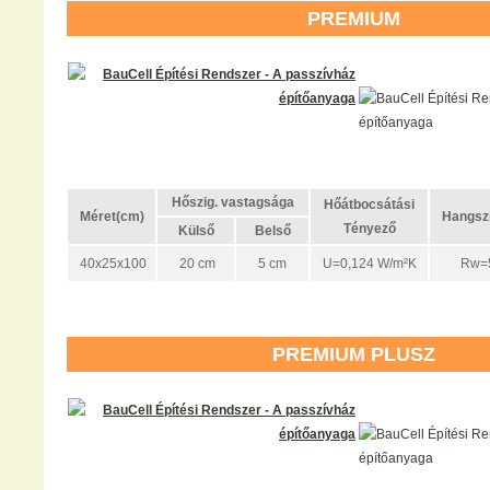
PREMIUM
Hőszig. vastagsága
Hőátbocsátási
Méret(cm)
Hangszi
Tényező
Külső
Belső
40x25x100
20 cm
5 cm
U=0,124 W/m²K
Rw=5
PREMIUM PLUSZ