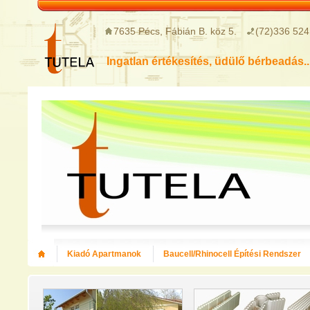
7635 Pécs, Fábián B. köz 5.
(72)336 524
Ingatlan értékesítés, üdülő bérbeadás..
Kiadó Apartmanok
Baucell/Rhinocell Építési Rendszer