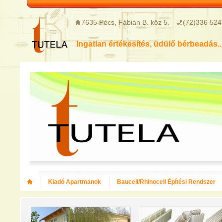
7635 Pécs, Fábián B. köz 5.
(72)336 524
Ingatlan értékesítés, üdülő bérbeadás..
Kiadó Apartmanok
Baucell/Rhinocell Építési Rendszer