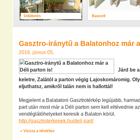
Üdültetés
Baucell
Gasztro-iránytű a Balatonhoz már a 
2016. június 05.
Járd be a
keletre, Zalától a parton végig Lajoskomáromig. Oly
eljuthatsz, amikről talán nem is hallottál!
Megjelent a Balatatoni Gasztrotérkép legújabb, harmad
part után most már a Déli parton sem kell eltévednie a
vendéglátóhelyeket keresik a Balaton körül.
http://gasztroterkepek.hu/deli-part/
« Vissza a hírekhez