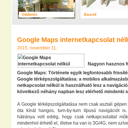
Üdültetés
Baucell
Google Maps internetkapcsolat nél
2015. november 11.
Nagyon hasznos fu
Google Maps: Története egyik legfontosabb frissít
Google térképszolgáltatása: a mobilos alkalmazás
netkapcsolat nélkül is használható lesz a navigáció
következő néhány napban lesz elérhető mindenki 
A Google térképszolgáltatása nem csak asztali gépe
óta kínál hangos, turn-by-turn típusú navigációt i
hátránya volt eddig, hogy csak netkapcsolattal mű
mindenhol érhető el, illetve ha van is 3G/4G, nem szí