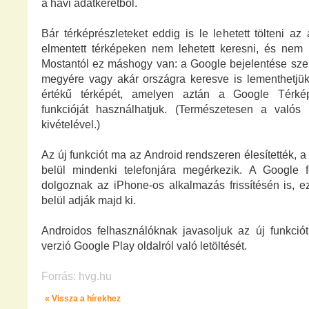
a havi adatkeretből.
Bár térképrészleteket eddig is le lehetett tölteni a
elmentett térképeken nem lehetett keresni, és nem 
Mostantól ez máshogy van: a Google bejelentése szeri
megyére vagy akár országra keresve is lementhetjük a
értékű térképét, amelyen aztán a Google Térké
funkcióját használhatjuk. (Természetesen a valós 
kivételével.)
Az új funkciót ma az Android rendszeren élesítették, a
belül mindenki telefonjára megérkezik. A Google f
dolgoznak az iPhone-os alkalmazás frissítésén is, e
belül adják majd ki.
Androidos felhasználóknak javasoljuk az új funkciót
verzió Google Play oldalról való letöltését.
Forrás: hvg.hu
« Vissza a hírekhez