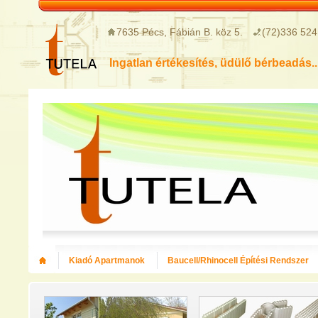
7635 Pécs, Fábián B. köz 5.
(72)336 524
Ingatlan értékesítés, üdülő bérbeadás..
Kiadó Apartmanok
Baucell/Rhinocell Építési Rendszer