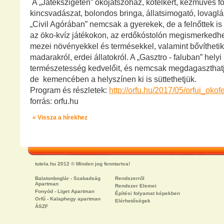
A „Játékszigeten” ökojátszóház, kötélkert, kézműves f
kincsvadászat, bolondos bringa, állatsimogató, lovaglá
„Civil Agórában” nemcsak a gyerekek, de a felnőttek is 
az öko-kvíz játékokon, az erdőkóstolón megismerkedhe
mezei növényekkel és termésekkel, valamint bővíthetik
madarakról, erdei állatokról. A „Gasztro - faluban” helyi
természetesség kedvelőit, és nemcsak megdagaszthatj
de kemencében a helyszínen ki is süttethetjük.
Program és részletek:
http://orfu.hu/2017/05/orfui_okofe
forrás: orfu.hu
« Vissza a hírekhez
tutela.hu 2012 © Minden jog fenntartva!
Balatonboglár - Szabadság
Rendszerről
Apartman
Rendszer Elemei
Fonyód - Liget Apartman
Építési folyamat képekben
Orfű - Kalaphegy apartman
Elérhetőségek
ÁSZF