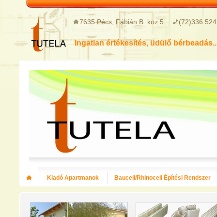
7635 Pécs, Fábián B. köz 5.
(72)336 524
Ingatlan értékesítés, üdülő bérbeadás..
Kiadó Apartmanok
Baucell/Rhinocell Építési Rendszer