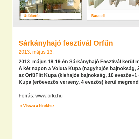
Üdültetés
Baucell
Sárkányhajó fesztivál Orfűn
2013. május 13.
2013. május 18-19-én Sárkányhajó Fesztivál kerül 
A két napon a Voluta Kupa (nagyhajós bajnokság, 
az OrfűFitt Kupa (kishajós bajnokság, 10 evezős+1 
Kupa (erőevezős verseny, 4 evezős) kerül megrend
Forrás: www.orfu.hu
« Vissza a hírekhez