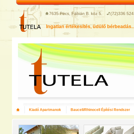
7635 Pécs, Fábián B. köz 5.
(72)336 524
Ingatlan értékesítés, üdülő bérbeadás..
Kiadó Apartmanok
Baucell/Rhinocell Építési Rendszer