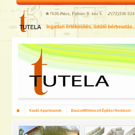
7635 Pécs, Fábián B. köz 5.
(72)336 524
Ingatlan értékesítés, üdülő bérbeadás..
Kiadó Apartmanok
Baucell/Rhinocell Építési Rendszer